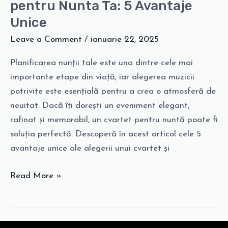
ce
pentru Nunta Ta: 5 Avantaje
să
Unice
Alegi
Leave a Comment
/
ianuarie 22, 2025
un
Cvartet
Planificarea nunții tale este una dintre cele mai
pentru
importante etape din viață, iar alegerea muzicii
Nunta
potrivite este esențială pentru a crea o atmosferă de
Ta:
neuitat. Dacă îți dorești un eveniment elegant,
5
rafinat și memorabil, un cvartet pentru nuntă poate fi
Avantaje
soluția perfectă. Descoperă în acest articol cele 5
Unice
avantaje unice ale alegerii unui cvartet și
Read More »