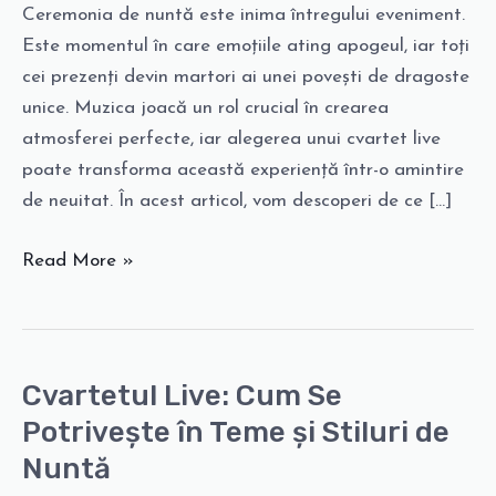
Creezi
Ceremonia de nuntă este inima întregului eveniment.
un
Este momentul în care emoțiile ating apogeul, iar toți
Moment
cei prezenți devin martori ai unei povești de dragoste
Magic
unice. Muzica joacă un rol crucial în crearea
atmosferei perfecte, iar alegerea unui cvartet live
poate transforma această experiență într-o amintire
de neuitat. În acest articol, vom descoperi de ce […]
Read More »
Cvartetul Live: Cum Se
Cvartetul
Live:
Potrivește în Teme și Stiluri de
Cum
Nuntă
Se