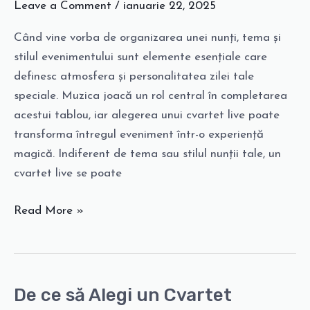
Leave a Comment
/
ianuarie 22, 2025
Potrivește
în
Când vine vorba de organizarea unei nunți, tema și
Teme
stilul evenimentului sunt elemente esențiale care
și
definesc atmosfera și personalitatea zilei tale
Stiluri
speciale. Muzica joacă un rol central în completarea
de
acestui tablou, iar alegerea unui cvartet live poate
Nuntă
transforma întregul eveniment într-o experiență
magică. Indiferent de tema sau stilul nunții tale, un
cvartet live se poate
Read More »
De ce să Alegi un Cvartet
De