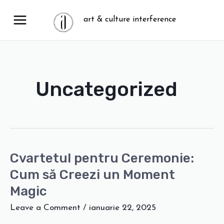
Skip
MAIN
art & culture interference
to
MENU
content
Uncategorized
U
GLE
Cvartetul pentru Ceremonie:
Cvartetul
pentru
Cum să Creezi un Moment
Ceremonie:
Magic
Cum
Leave a Comment
/
ianuarie 22, 2025
să